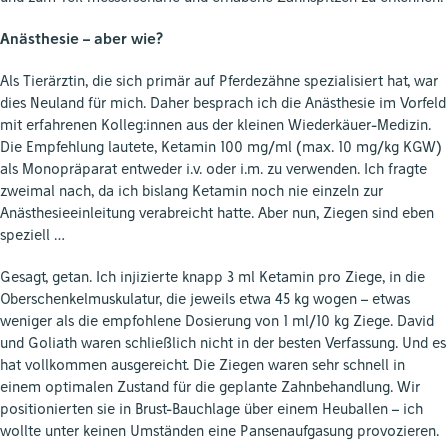
Anästhesie – aber wie?
Als Tierärztin, die sich primär auf Pferdezähne spezialisiert hat, war
dies Neuland für mich. Daher besprach ich die Anästhesie im Vorfeld
mit erfahrenen Kolleg:innen aus der kleinen Wiederkäuer-Medizin.
Die Empfehlung lautete, Ketamin 100 mg/ml (max. 10 mg/kg KGW)
als Monopräparat entweder i.v. oder i.m. zu verwenden. Ich fragte
zweimal nach, da ich bislang Ketamin noch nie einzeln zur
Anästhesieeinleitung verabreicht hatte. Aber nun, Ziegen sind eben
speziell …
Gesagt, getan. Ich injizierte knapp 3 ml Ketamin pro Ziege, in die
Oberschenkelmuskulatur, die jeweils etwa 45 kg wogen – etwas
weniger als die empfohlene Dosierung von 1 ml/10 kg Ziege. David
und Goliath waren schließlich nicht in der besten Verfassung. Und es
hat vollkommen ausgereicht. Die Ziegen waren sehr schnell in
einem optimalen Zustand für die geplante Zahnbehandlung. Wir
positionierten sie in Brust-Bauchlage über einem Heuballen – ich
wollte unter keinen Umständen eine Pansenaufgasung provozieren.