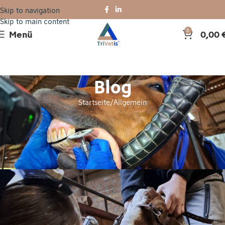
Skip to navigation
Skip to main content
Menü
0,00
0
Blog
Startseite
Allgemein
ALLGEMEIN
Exkurs: Meine Erfahrung mit der
Ziegenzahnheilkunde
Gaby Hurink
Am 7. Januar 2025