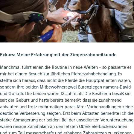
Exkurs: Meine Erfahrung mit der Ziegenzahnheilkunde
Manchmal führt einen die Routine in neue Welten – so passierte es
mir bei einem Besuch zur jährlichen Pferdezahnbehandlung. Es
stellte sich heraus, dass nicht die Pferde die Hauptpatienten waren,
sondern ihre beiden Mitbewohner: zwei Burenziegen namens David
und Goliath. Die beiden waren 12 Jahre alt. Die Besitzerin besaß sie
seit der Geburt und hatte bereits bemerkt, dass sie zunehmend
abbauten und trotz mehrmaliger parasitärer Vorbehandlungen keine
deutliche Verbesserung zeigten. Erst beim Abtasten bemerkte ich die
starke Abmagerung der beiden. Bei der unsedierten Voruntersuchung
waren riesige Zahnhaken an den letzten Oberkieferbackenzähnen
und zum Teil messerscharfe und erhabene Zahnspitzen zu erkennen.