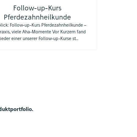
Follow-up-Kurs
Pferdezahnheilkunde
Pferded
mit 
lick: Follow-up-Kurs Pferdezahnheilkunde –
Praxis, viele Aha-Momente Vor Kurzem fand
Liebe tierä
ieder einer unserer Follow-up-Kurse st...
sehr, 
einzuladen!
uktportfolio.