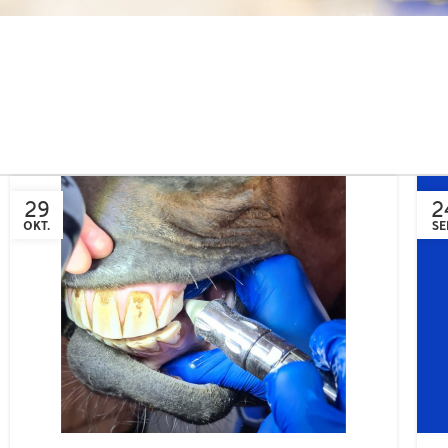
29
2
OKT.
SE