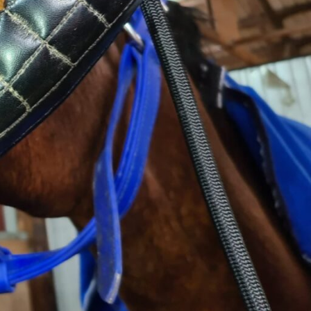
Bearbeitung und Korrektur
der Schneidezähne – eine
praxisnahe Betrachtung
29. Oktober 2024
Keine
Kommentare
Infundibularkaries beim Pferd
– Was ist das?
24. September 2025
Keine
Kommentare
Follow-up-Kurs
Pferdezahnheilkunde
8. Juli 2025
Keine
Kommentare
Willkommen zum
Pferdedentalkurs –
Erfolgreich mit