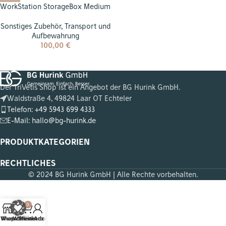
WorkStation StorageBox Medium
Sonstiges Zubehör
,
Transport und
Aufbewahrung
100,00
€
Der TriVetis Shop ist ein Angebot der BG Hurink GmbH.
Waldstraße 4, 49824 Laar OT Echteler
Telefon: +49 5943 699 4333
E-Mail: hallo@bg-hurink.de
PRODUKTKATEGORIEN
RECHTLICHES
© 2024 BG Hurink GmbH | Alle Rechte vorbehalten.
0
Wunschliste
Shop
Warenkorb
Mein Account