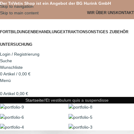
Der TriVetis Shop ist ein Angebot der BG Hurink GmbH
Skip to navigation
Skip to main content
WIR ÜBER UNS
KONTAKT
FORTBILDUNGEN
BEHANDLUNG
EXTRAKTION
SONSTIGES ZUBEHÖR
UNTERSUCHUNG
Login / Registrierung
Suche
Wunschliste
0
Artikel
/
0,00
€
Menü
0
Artikel
0,00
€
Startseite
Et vestibulum quis a suspendisse