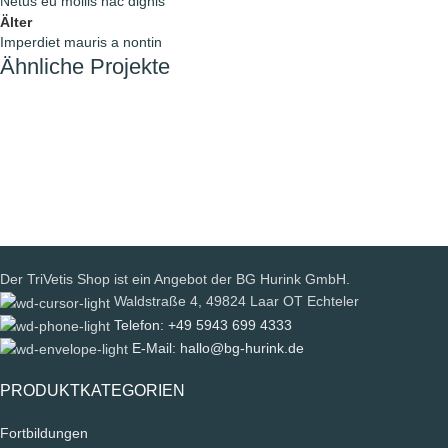
Netus eu mollis hac dignis
Älter
Imperdiet mauris a nontin
Ähnliche Projekte
Decor
Rhoncus quisque sollicitudin
Der TriVetis Shop ist ein Angebot der BG Hurink GmbH.
Waldstraße 4, 49824 Laar OT Echteler
Telefon: +49 5943 699 4333
E-Mail: hallo@bg-hurink.de
PRODUKTKATEGORIEN
Fortbildungen