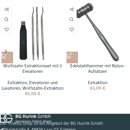
Wolfszahn Extraktionsset mit 3
Edelstahlhammer mit Nylon-
Elevatoren
Aufsätzen
Extraktion
,
Elevatoren und
Extraktion
Luxatoren
,
Wolfszahn-Extraktion
65,00
€
85,00
€
Der TriVetis Shop ist ein Angebot der BG Hurink GmbH.
Waldstraße 4, 49824 Laar OT Echteler