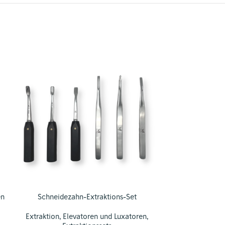
en
Schneidezahn-Extraktions-Set
Elevator ge
Extraktion
,
Elevatoren und Luxatoren
,
Extraktion
,
El