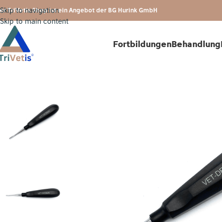
Skip to navigation
er TriVetis Shop ist ein Angebot der BG Hurink GmbH
Skip to main content
Fortbildungen
Behandlung