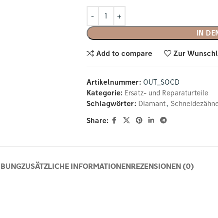
IN D
Add to compare
Zur Wunschl
Artikelnummer:
OUT_SOCD
Kategorie:
Ersatz- und Reparaturteile
Schlagwörter:
Diamant
,
Schneidezähn
Share:
IBUNG
ZUSÄTZLICHE INFORMATIONEN
REZENSIONEN (0)