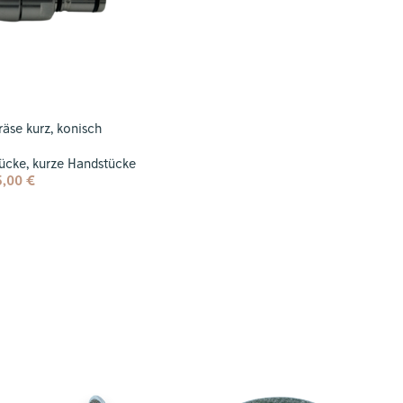
räse kurz, konisch
ücke
,
kurze Handstücke
5,00
€