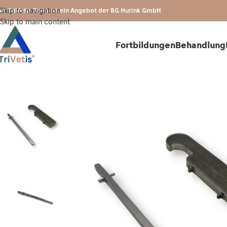
Skip to navigation
er TriVetis Shop ist ein Angebot der BG Hurink GmbH
Skip to main content
Fortbildungen
Behandlung