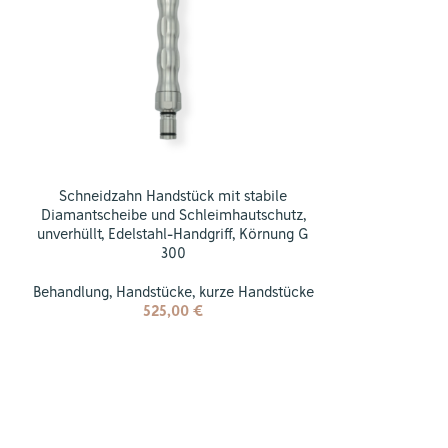
Schneidzahn Handstück mit stabile
Spezial Canini
Diamantscheibe und Schleimhautschutz,
unverhüllt, Edelstahl-Handgriff, Körnung G
300
Behandlung
,
Han
Behandlung
,
Handstücke
,
kurze Handstücke
525,00
€