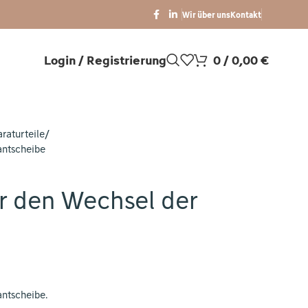
Wir über uns
Kontakt
Login / Registrierung
0
/
0,00
€
raturteile
antscheibe
r den Wechsel der
ntscheibe.