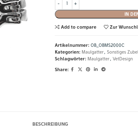
IN D
Add to compare
Zur Wunschl
Artikelnummer:
OB_OBMS2000C
Kategorien:
Maulgatter
,
Sonstiges Zube
Schlagwörter:
Maulgatter
,
VetDesign
Share:
BESCHREIBUNG