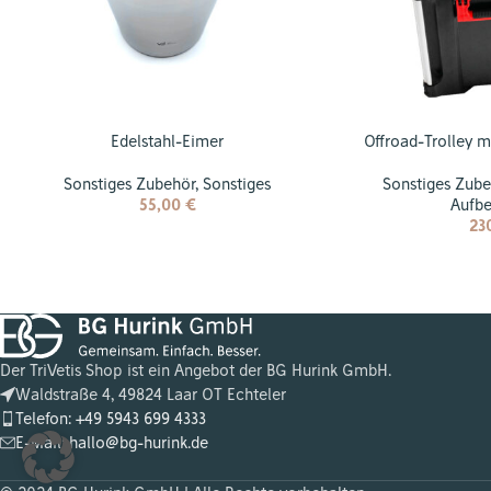
Edelstahl-Eimer
Offroad-Trolley m
Sonstiges Zubehör
,
Sonstiges
Sonstiges Zub
55,00
€
Aufb
23
Der TriVetis Shop ist ein Angebot der BG Hurink GmbH.
Waldstraße 4, 49824 Laar OT Echteler
Telefon: +49 5943 699 4333
E-Mail: hallo@bg-hurink.de