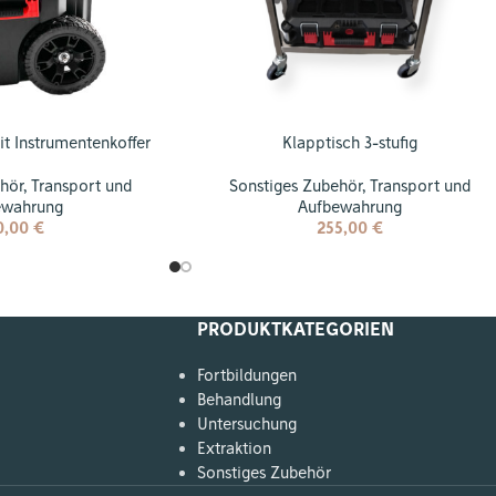
it Instrumentenkoffer
Klapptisch 3-stufig
ehör
,
Transport und
Sonstiges Zubehör
,
Transport und
ewahrung
Aufbewahrung
0,00
€
255,00
€
PRODUKTKATEGORIEN
Fortbildungen
Behandlung
Untersuchung
Extraktion
Sonstiges Zubehör