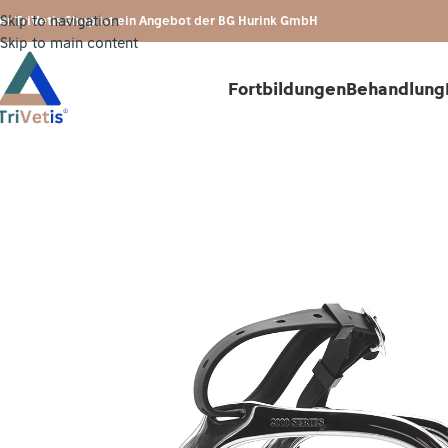
Skip to navigation
er TriVetis Shop ist ein Angebot der BG Hurink GmbH
Skip to main content
Fortbildungen
Behandlung