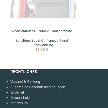
WorkStation SCANdroid Transporthilfe
WorkStation te
Sonstiges Zubehör
,
Transport und
Sonstiges Z
Aufbewahrung
Au
65,00
€
RECHTLICHES
Versand & Zahlung
Allgemeine Geschäftsbedingungen
Widerruf
Datenschutz
Impressum