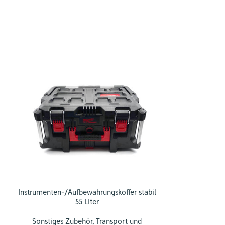
Instrumenten-/Aufbewahrungskoffer stabil
WorkStatio
55 Liter
Sonstiges Z
Sonstiges Zubehör
,
Transport und
Au