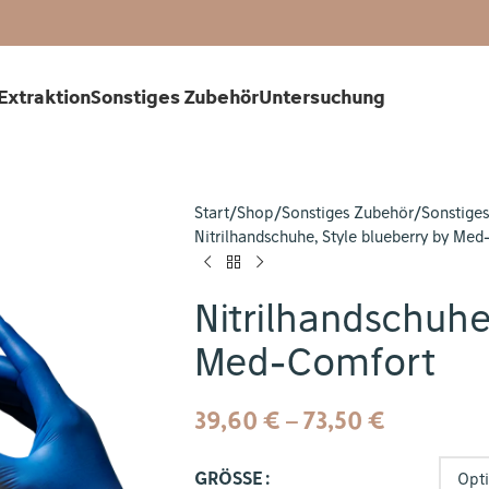
Extraktion
Sonstiges Zubehör
Untersuchung
Start
Shop
Sonstiges Zubehör
Sonstiges
Nitrilhandschuhe, Style blueberry by Me
Nitrilhandschuhe
Med-Comfort
39,60
€
–
73,50
€
GRÖSSE