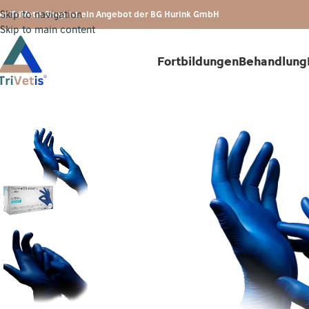
Skip to navigation
er TriVetis Shop ist ein Angebot der BG Hurink GmbH
Skip to main content
Fortbildungen
Behandlung